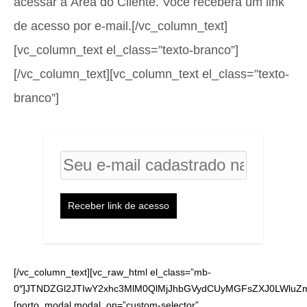
acessar a Área do Cliente. Você receberá um link
de acesso por e-mail.[/vc_column_text]
[vc_column_text el_class=”texto-branco”]
[/vc_column_text][vc_column_text el_class=”texto-
branco”]
Receber link de acesso
[/vc_column_text][vc_raw_html el_class=”mb-
0″]JTNDZGl2JTIwY2xhc3MlM0QlMjJhbGVydCUyMGFsZXJ0LWluZ
[porto_modal modal_on=”custom-selector”