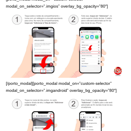
modal_on_selector=”.imgios” overlay_bg_opacity=”80″]
[/porto_modal][porto_modal modal_on=”custom-selector”
modal_on_selector=”.imgandroid” overlay_bg_opacity=”80″]