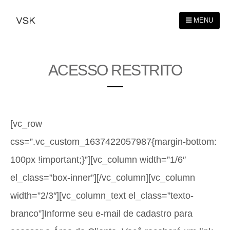
MENU
ACESSO RESTRITO
[vc_row
css=”.vc_custom_1637422057987{margin-bottom:
100px !important;}”][vc_column width=”1/6″
el_class=”box-inner”][/vc_column][vc_column
width=”2/3″][vc_column_text el_class=”texto-
branco”]Informe seu e-mail de cadastro para